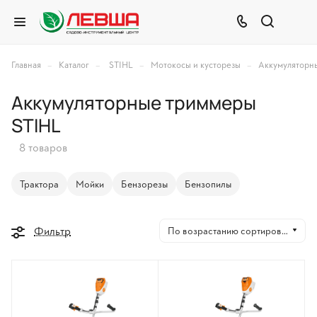
–
–
–
–
Главная
Каталог
STIHL
Мотокосы и кусторезы
Аккумуляторн
Аккумуляторные триммеры
STIHL
8 товаров
Трактора
Мойки
Бензорезы
Бензопилы
Фильтр
По возрастанию сортировки