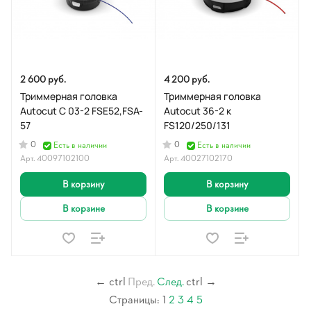
2 600 руб.
4 200 руб.
Триммерная головка
Триммерная головка
Autocut С 03-2 FSE52,FSA-
Autocut 36-2 к
57
FS120/250/131
0
0
Есть в наличии
Есть в наличии
Арт.
40097102100
Арт.
40027102170
В корзину
В корзину
В корзине
В корзине
←
ctrl
Пред.
След.
ctrl
→
Страницы:
1
2
3
4
5