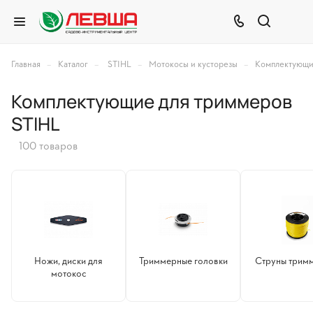
–
–
–
–
Главная
Каталог
STIHL
Мотокосы и кусторезы
Комплектующи
Комплектующие для триммеров
STIHL
100 товаров
Ножи, диски для
Триммерные головки
Струны трим
мотокос