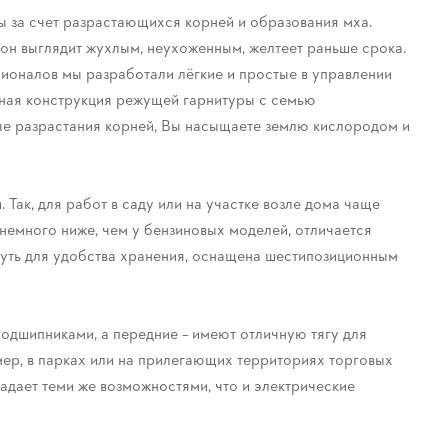
ы за счет разрастающихся корней и образования мха.
зон выглядит жухлым, неухоженным, желтеет раньше срока.
ионалов мы разработали лёгкие и простые в управлении
ьная конструкция режущей гарнитуры с семью
ые разрастания корней, Вы насыщаете землю кислородом и
Так, для работ в саду или на участке возле дома чаще
немного ниже, чем у бензиновых моделей, отличается
нуть для удобства хранения, оснащена шестипозиционным
одшипниками, а передние – имеют отличную тягу для
мер, в парках или на прилегающих территориях торговых
ладает теми же возможностями, что и электрические