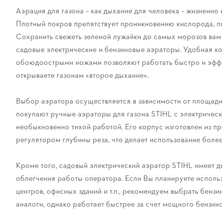
Аэрация для газона – как дыхание для человека – жизненн
Плотный покров препятствует проникновению кислорода, пит
Сохранить свежеть зеленой лужайки до самых морозов вам
садовые электрические и бензиновые аэраторы. Удобная к
обоюдоострыми ножами позволяют работать быстро и эффе
открываете газонам «второе дыхание».
Выбор аэратора осуществляется в зависимости от площади т
покупают ручные аэраторы для газона STIHL с электрическ
необыкновенно тихой работой. Его корпус изготовлен из п
регулятором глубины реза, что делает использование боле
Кроме того, садовый электрический аэратор STIHL имеет д
облегчения работы оператора. Если Вы планируете использ
центров, офисных зданий и т.п., рекомендуем выбрать бенз
аналоги, однако работает быстрее за счет мощного бензино