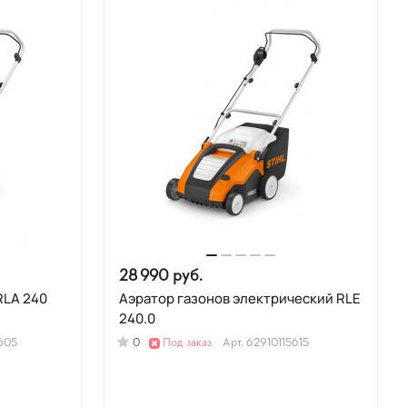
28 990 руб.
RLA 240
Аэратор газонов электрический RLE
240.0
605
0
Под заказ
Арт.
62910115615