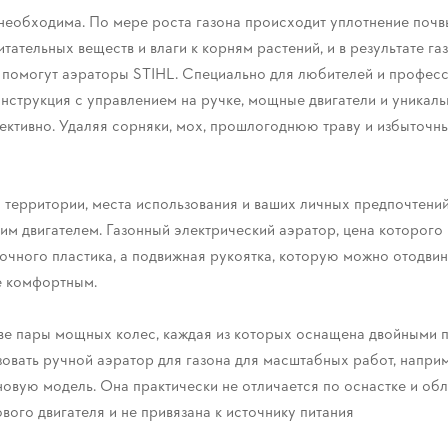
о необходима. По мере роста газона происходит уплотнение почв
ательных веществ и влаги к корням растений, и в результате га
 помогут аэраторы STIHL. Специально для любителей и професс
онструкция с управлением на ручке, мощные двигатели и уникал
ктивно. Удаляя сорняки, мох, прошлогоднюю траву и избыточн
ерритории, места использования и ваших личных предпочтений. 
им двигателем. Газонный электрический аэратор, цена которого 
рочного пластика, а подвижная рукоятка, которую можно отодви
е комфортным.
ве пары мощных колес, каждая из которых оснащена двойными п
овать ручной аэратор для газона для масштабных работ, напри
иновую модель. Она практически не отличается по оснастке и об
вого двигателя и не привязана к источнику питания