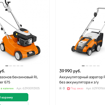
уб.
39 990 руб.
азонов бензиновый RL
Аккумуляторный аэратор 
ler 675
без аккумулятора и з/у
 в наличии
Арт.
62900113105
0
Под заказ
Арт.
62910116
В корзину