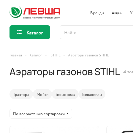
Бренды
Акции
У
Каталог
–
–
–
Главная
Каталог
STIHL
Аэраторы газонов STIHL
Аэраторы газонов STIHL
4 то
Трактора
Мойки
Бензорезы
Бензопилы
По возрастанию сортировки