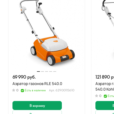
69 990 руб.
121 890 р
Аэратор газонов RLЕ 540.0
Аэратор г
540.0 Koh
0
Есть в наличии
Арт.
62900115610
0
Есть
В корзину