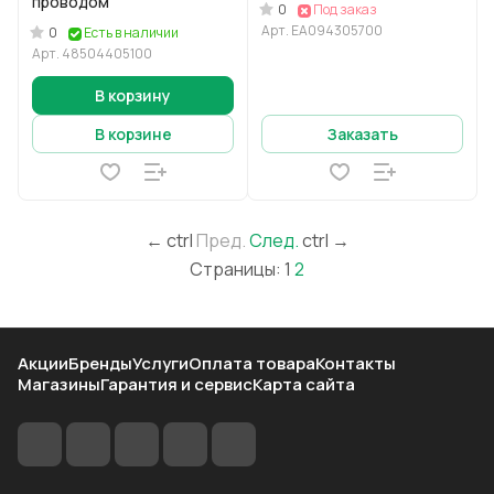
проводом
0
Под заказ
Арт.
EA094305700
0
Есть в наличии
Арт.
48504405100
В корзину
В корзине
Заказать
←
ctrl
Пред.
След.
ctrl
→
Страницы:
1
2
Акции
Бренды
Услуги
Оплата товара
Контакты
Магазины
Гарантия и сервис
Карта сайта