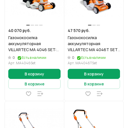
40 070 руб.
47 570 руб.
Газонокосилка
Газонокосилка
аккумуляторная
аккумуляторная
VILLARTEC MA 4046 SET:
VILLARTEC MA 4046T SET:
AM405; AC402
AM405; AC402
0
0
Есть в наличии
Есть в наличии
Арт.
MA4046Set
Арт.
MA4046TSet
В корзину
В корзину
В корзине
В корзине