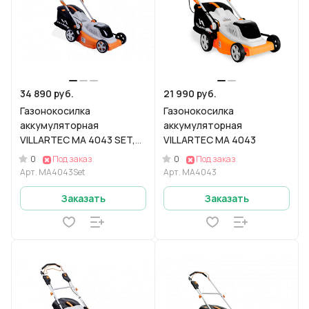
34 890 руб.
21 990 руб.
Газонокосилка
Газонокосилка
аккумуляторная
аккумуляторная
VILLARTEC MA 4043 SET,
VILLARTEC MA 4043
AM405, AS402
0
0
Под заказ
Под заказ
Арт.
MA4043Set
Арт.
MA4043
Заказать
Заказать