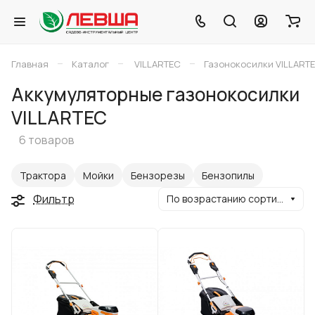
–
–
–
Главная
Каталог
VILLARTEC
Газонокосилки VILLART
Аккумуляторные газонокосилки
VILLARTEC
6 товаров
Трактора
Мойки
Бензорезы
Бензопилы
Фильтр
По возрастанию сортировки