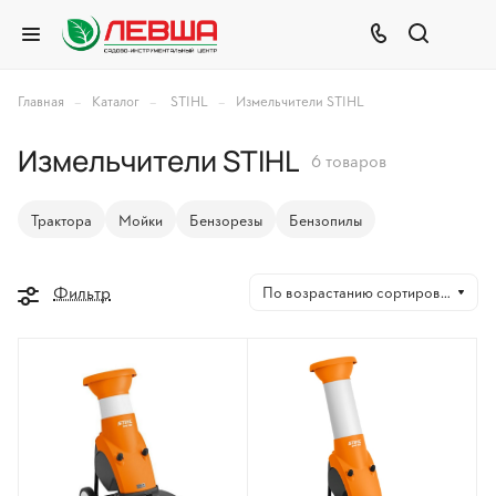
–
–
–
Главная
Каталог
STIHL
Измельчители STIHL
Измельчители STIHL
6 товаров
Трактора
Мойки
Бензорезы
Бензопилы
Фильтр
По возрастанию сортировки