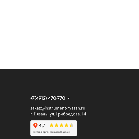
+7(4912) 470-770
zakaz@instrument-ryazan.ru
г. Рязань, ул. Грибоедова, 14