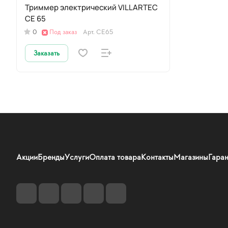
Триммер электрический VILLARTEC
CE 65
0
Под заказ
Арт.
CE65
Заказать
Акции
Бренды
Услуги
Оплата товара
Контакты
Магазины
Гаран