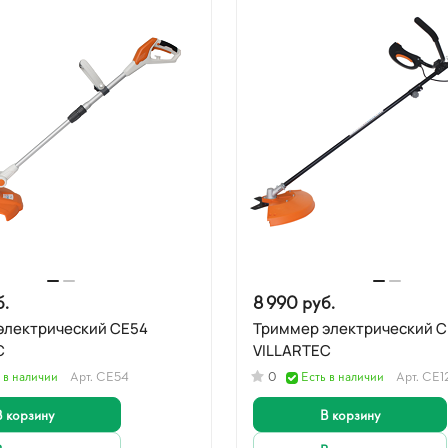
б.
8 990 руб.
электрический CE54
Триммер электрический C
C
VILLARTEC
 в наличии
Арт.
CE54
0
Есть в наличии
Арт.
CE1
В корзину
В корзину