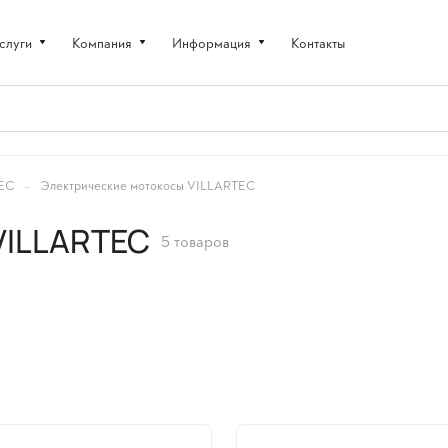
слуги
Компания
Информация
Контакты
–
TEC
Электрические мотокосы VILLARTEC
VILLARTEC
5 товаров