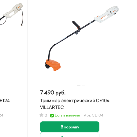
7 490 руб.
E124
Триммер электрический CE104
VILLARTEC
24
0
Есть в наличии
Арт.
CE104
В корзину