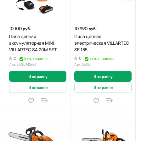
10 100 руб.
10 990 руб.
Пила цепная
Пила цепная
аккумуляторная MINI
электрическая VILLARTEC
VILLARTEC SA 20M SET:
SE 185
AS204, AC202
0
0
Есть в наличии
Есть в наличии
Арт.
SA20MSet4
Арт.
SE185
В корзину
В корзину
В корзине
В корзине