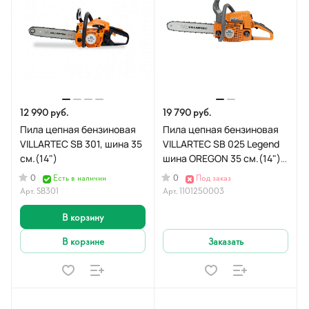
12 990 руб.
19 790 руб.
Пила цепная бензиновая
Пила цепная бензиновая
VILLARTEC SB 301, шина 35
VILLARTEC SB 025 Legend
см.(14")
шина OREGON 35 см.(14")
Цепь 3/8 1,3 50 зв
0
0
Есть в наличии
Под заказ
Арт.
SB301
Арт.
1101250003
В корзину
В корзине
Заказать