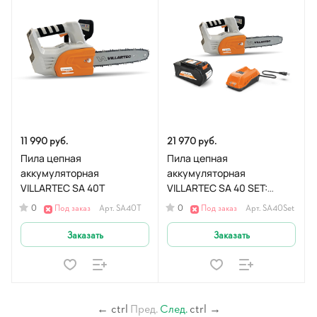
11 990 руб.
21 970 руб.
Пила цепная
Пила цепная
аккумуляторная
аккумуляторная
VILLARTEC SA 40T
VILLARTEC SA 40 SET:
AM402, AC402
0
0
Под заказ
Арт.
SA40T
Под заказ
Арт.
SA40Set
Заказать
Заказать
←
ctrl
Пред.
След.
ctrl
→