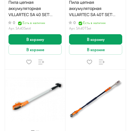
Пила цепная
Пила цепная
аккумуляторная
аккумуляторная
VILLARTEC SA 40 SET:
VILLARTEC SA 40T SET:
AM405, AC402
AM405, AC402, SA40TSet
0
0
Есть в наличии
Есть в наличии
Арт.
SA40Set4
Арт.
SA40TSet
В корзину
В корзину
В корзине
В корзине