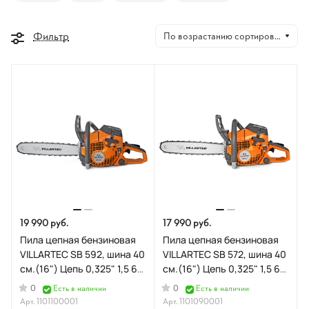
Фильтр
По возрастанию сортировки
19 990 руб.
17 990 руб.
Пила цепная бензиновая
Пила цепная бензиновая
VILLARTEC SB 592, шина 40
VILLARTEC SB 572, шина 40
см.(16") Цепь 0,325" 1,5 66
см.(16") Цепь 0,325" 1,5 66
зв
зв1101090001
0
0
Есть в наличии
Есть в наличии
Арт.
1101100001
Арт.
1101090001