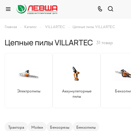
–
–
–
Главная
Каталог
VILLARTEC
Цепные пилы VILLARTEC
Цепные пилы VILLARTEC
31 товар
Электропилы
Аккумуляторные
Бензопи
пилы
Трактора
Мойки
Бензорезы
Бензопилы