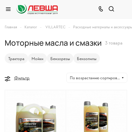
–
–
–
Главная
Каталог
VILLARTEC
Расходные материалы и аксессуар
Моторные масла и смазки
3 товара
Трактора
Мойки
Бензорезы
Бензопилы
Фильтр
По возрастанию сортировки