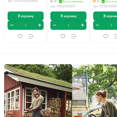
Арт.
11212000369К45
0
5
Есть в наличии
Есть в н
Арт.
11352000519
Арт.
112320008
В корзину
В корзину
В корзи