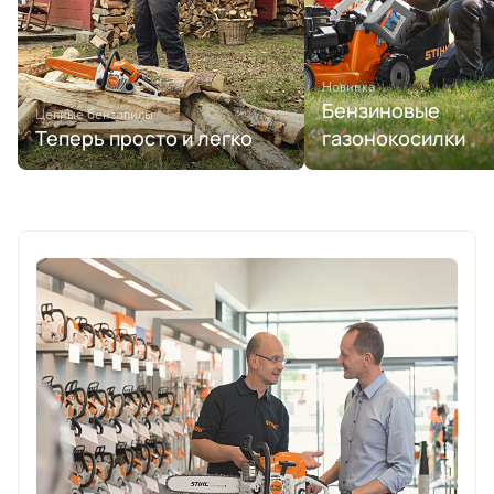
Новинка
Бензиновые
Цепные бензопилы
Теперь просто и легко
газонокосилки