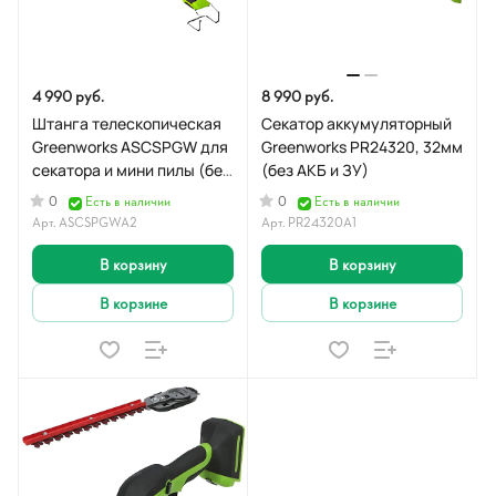
4 990 руб.
8 990 руб.
Штанга телескопическая
Секатор аккумуляторный
Greenworks ASCSPGW для
Greenworks PR24320, 32мм
секатора и мини пилы (без
(без АКБ и ЗУ)
АКБ и ЗУ)
0
0
Есть в наличии
Есть в наличии
Арт.
ASCSPGWA2
Арт.
PR24320A1
В корзину
В корзину
В корзине
В корзине