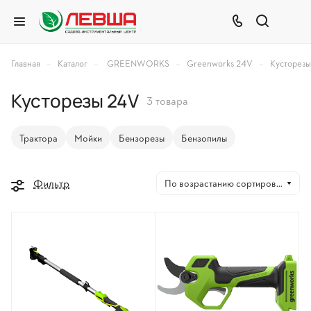
–
–
–
–
Главная
Каталог
GREENWORKS
Greenworks 24V
Кусторез
Кусторезы 24V
3 товара
Трактора
Мойки
Бензорезы
Бензопилы
Фильтр
По возрастанию сортировки