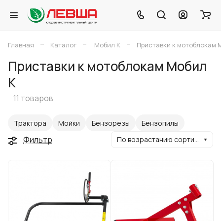
–
–
–
Главная
Каталог
Мобил К
Приставки к мотоблокам 
Приставки к мотоблокам Мобил
К
11 товаров
Трактора
Мойки
Бензорезы
Бензопилы
Фильтр
По возрастанию сортировки