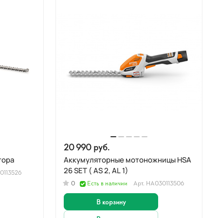
20 990 руб.
тора
Аккумуляторные мотоножницы HSA
26 SET ( AS 2, AL 1)
0113526
0
Есть в наличии
Арт.
HA030113506
В корзину