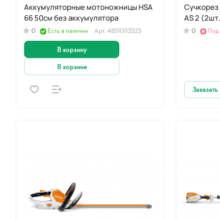
Аккумуляторные мотоножницы НSA
Сучкорез 
66 50см без аккумулятора
AS 2 (2шт.
0
Есть в наличии
Арт.
48510113525
0
Под 
В корзину
В корзине
Заказать