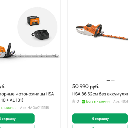
уб.
50 990 руб.
торные мотоножницы HSA
НSA 86 62см без аккумуля
 10 + AL 101)
0
Есть в наличии
Арт.
4851
 в наличии
Арт.
HA060113518
В корзину
В корзину