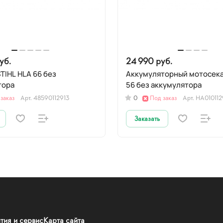
уб.
24 990 руб.
TIHL HLA 66 без
Аккумуляторный мотосека
тора
56 без аккумулятора
заказ
Арт.
48590112913
0
Под заказ
Арт.
HA01011
Заказать
тия и сервис
Карта сайта