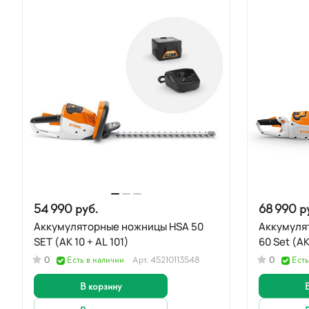
54 990 руб.
68 990 р
Аккумуляторные ножницы HSA 50
Аккумуля
SET (AK 10 + AL 101)
60 Set (AK
0
Есть в наличии
Арт.
45210113548
0
Есть
В корзину