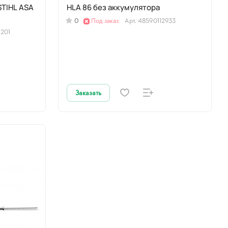
STIHL ASA
HLA 86 без аккумулятора
0
Под заказ
Арт.
48590112933
201
Заказать