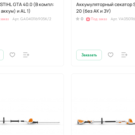
STIHL GTA 40.0 (В компл:
Аккумуляторный секатор 
 аккум) и AL 1)
20 (без АК и ЗУ)
заказ
Арт.
GA040116905K/2
0
Под заказ
Арт.
VA050116
Заказать