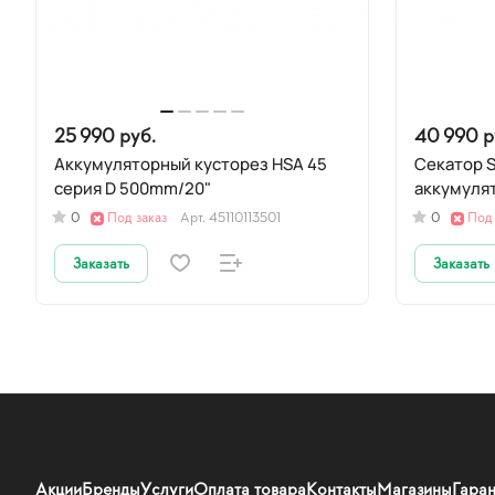
25 990 руб.
40 990 р
Аккумуляторный кусторез HSA 45
Секатор S
серия D 500mm/20"
аккумуля
0
Под заказ
Арт.
45110113501
0
Под 
Заказать
Заказать
Акции
Бренды
Услуги
Оплата товара
Контакты
Магазины
Гаран