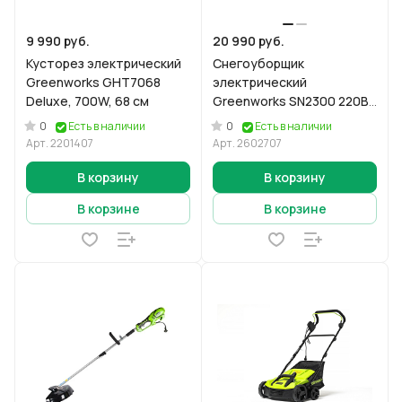
9 990 руб.
20 990 руб.
Кусторез электрический
Снегоуборщик
Greenworks GHT7068
электрический
Deluxe, 700W, 68 см
Greenworks SN2300 220В,
2300 Вт
0
0
Есть в наличии
Есть в наличии
Арт.
2201407
Арт.
2602707
В корзину
В корзину
В корзине
В корзине