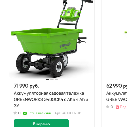
71 990 руб.
62 990 р
Аккумуляторная садовая тележка
Аккумуля
GREENWORKS G40GCK4 с АКБ 4 Ah и
GREENWO
ЗУ
0
Под 
0
Есть в наличии
Арт.
7400007UB
В корзину