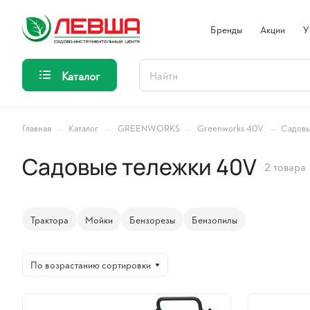
Бренды
Акции
У
Каталог
–
–
–
–
Главная
Каталог
GREENWORKS
Greenworks 40V
Садовы
Садовые тележки 40V
2 товара
Трактора
Мойки
Бензорезы
Бензопилы
По возрастанию сортировки