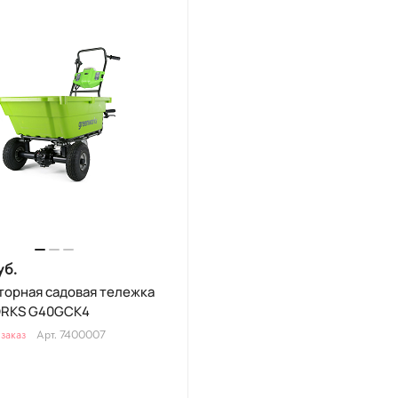
уб.
торная садовая тележка
RKS G40GCK4
заказ
Арт.
7400007