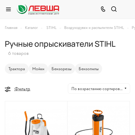
–
–
–
–
Главная
Каталог
STIHL
Воздуходувки и распылители STIHL
Р
Ручные опрыскиватели STIHL
6 товаров
Трактора
Мойки
Бензорезы
Бензопилы
Фильтр
По возрастанию сортировки