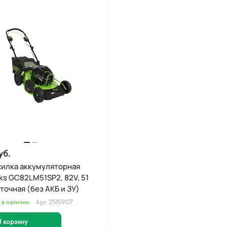
уб.
силка аккумуляторная
s GC82LM51SP2, 82V, 51
точная (без АКБ и ЗУ)
 в наличии
Арт.
2515907
В корзину