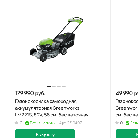
129 990 руб.
49 990 р
Газонокосилка самоходная,
Газоноко
аккумуляторная Greenworks
Greenwork
LM221S, 82V, 56 см, бесщеточная,
см, бесще
без АКБ и ЗУ
0
Есть в наличии
Арт.
2519407
0
Есть
В корзину