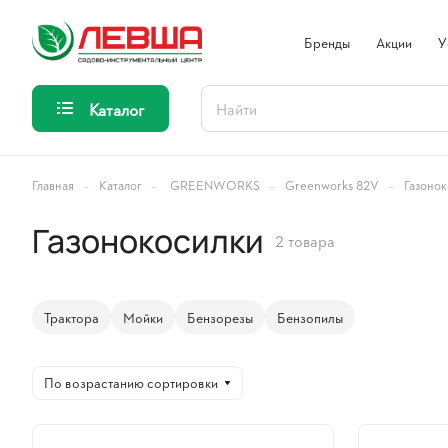
Бренды
Акции
У
Каталог
–
–
–
–
Главная
Каталог
GREENWORKS
Greenworks 82V
Газоно
Газонокосилки
2 товара
Трактора
Мойки
Бензорезы
Бензопилы
По возрастанию сортировки