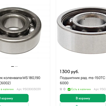
1 300 руб.
 коленвала MS 180,190
Подшипник рад. ms-150TC к/вала
1 (6002)
6000
 в наличии
Арт.
95030030311
0
Есть в наличии
Арт.
950
В корзину
В корзину