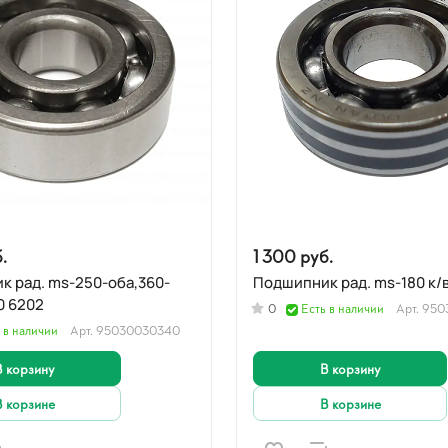
.
1 300 руб.
250-оба,360-
лев,ВТ-360 6202
0
Есть в наличии
Арт.
950
 в наличии
Арт.
95030030340
В корзину
В корзину
В корзине
В корзине