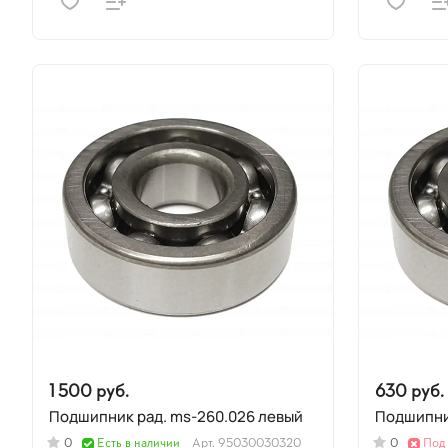
1 500 руб.
630 руб.
Подшипник рад. ms-260.026 левый
0
Есть в наличии
Арт.
95030030320
0
Под 