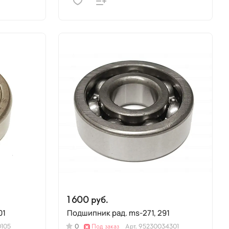
1 600 руб.
 201
Подшипник рад. ms-271, 291
0105
0
Под заказ
Арт.
95230034301