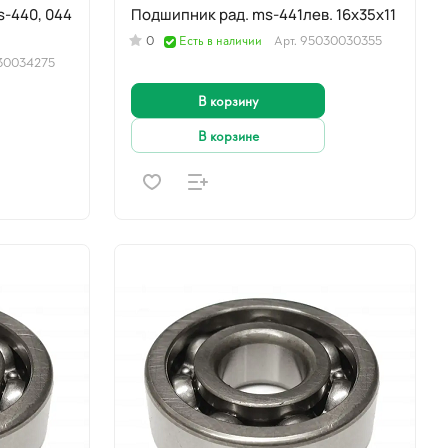
Подшипник рад. ms-441лев. 16x35x11
0
Есть в наличии
Арт.
95030030355
30034275
В корзину
В корзине