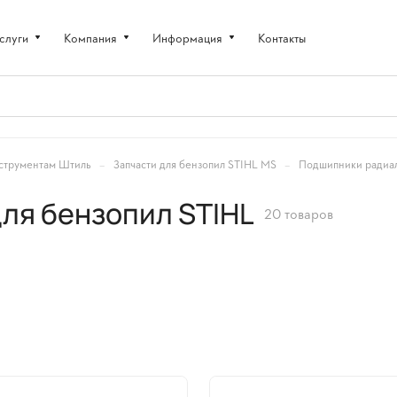
слуги
Компания
Информация
Контакты
–
–
струментам Штиль
Запчасти для бензопил STIHL MS
Подшипники радиал
ля бензопил STIHL
20 товаров