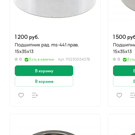
1 200 руб.
1 500 руб
Подшипник рад. ms-441 прав.
Подшипник
15x35x13
15x35x13
0
Есть в наличии
Арт.
95230034278
0
Есть
В корзину
В корзине