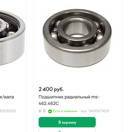
2 400 руб.
Подшипник радиальный ms-
462,462C
30030102
0
Есть в наличии
Арт.
11420071001
В корзину