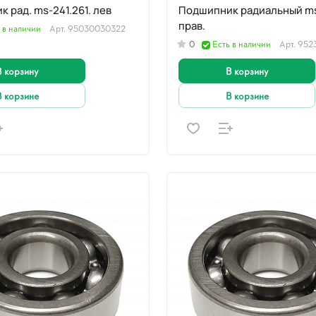
 рад. ms-241.261. лев
Подшипник радиальный ms-440, 044
прав.
 в наличии
Арт.
95030030322
0
Есть в наличии
Арт.
952
В корзину
В корзину
В корзине
В корзине