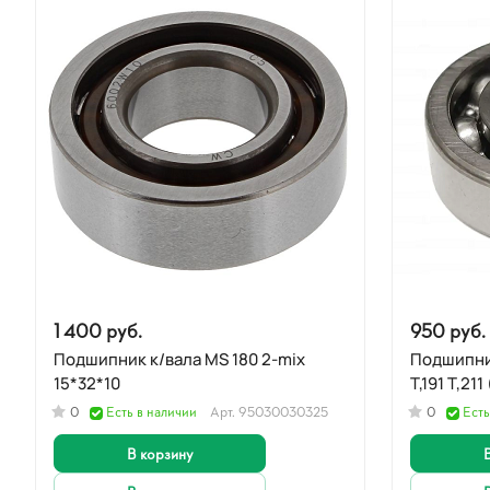
1 400 руб.
950 руб.
Подшипник к/вала MS 180 2-mix
Подшипник
15*32*10
Т,191 Т,21
0
Есть в наличии
Арт.
95030030325
0
Есть
В корзину