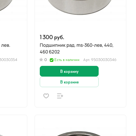
1 300 руб.
 лев.
Подшипник рад. ms-360-лев, 440,
460 6202
30030354
0
Есть в наличии
Арт.
95030030346
В корзину
В корзине