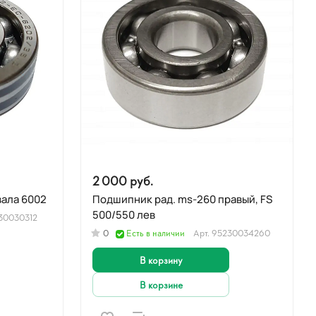
2 000 руб.
Подшипник рад. ms-180 к/вала 6002
Подшипник рад. ms-260 правый, FS
500/550 лев
30030312
0
Есть в наличии
Арт.
95230034260
В корзину
В корзине