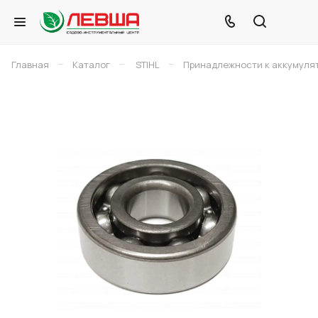
–
–
–
Главная
Каталог
STIHL
Принадлежности к аккумуля