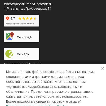
zakaz@instrument-ryazan.ru
г. Рязань, ул. Грибоедова, 14
Доставка по России
Мы используем файлы cookie, разработанные нашими
специалистами и третьими лицами, для анализа
событий на нашем веб-сайте, что позволяет нам
© 2026 "ЛЕВША"
улучшать взаимодействие с пользователями и
обслуживание. Продолжая просмотр страниц нашего
Конфиденциальность
Оферта
сайта, вы принимаете условия его использования.
Более подробные сведения смотрите в нашей
Разработка и поддержка gianit.ru