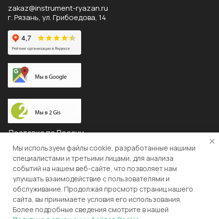
zakaz@instrument-ryazan.ru
г. Рязань, ул. Грибоедова, 14
Доставка по России
Мы используем файлы cookie, разработанные нашими
специалистами и третьими лицами, для анализа
событий на нашем веб-сайте, что позволяет нам
© 2026 "ЛЕВША"
улучшать взаимодействие с пользователями и
обслуживание. Продолжая просмотр страниц нашего
Конфиденциальность
Оферта
сайта, вы принимаете условия его использования.
Более подробные сведения смотрите в нашей
Разработка и поддержка gianit.ru