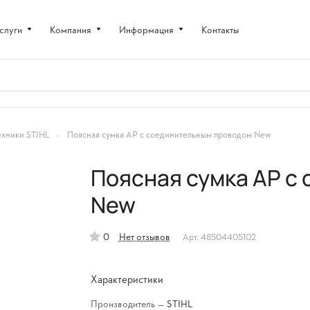
слуги
Компания
Информация
Контакты
–
ехники STIHL
Поясная сумка AP с соединительным проводом New
Поясная сумка AP с
New
0
Нет отзывов
Арт.
48504405102
Характеристики
Производитель
—
STIHL