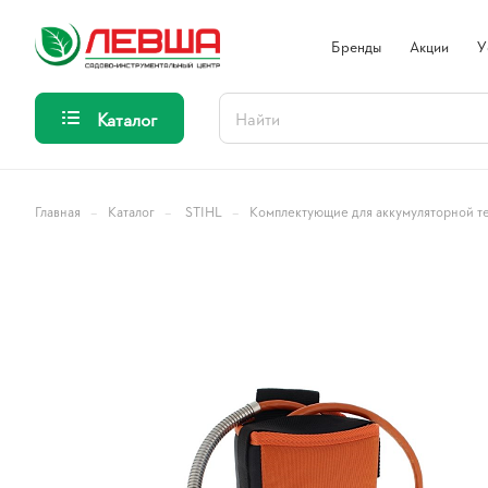
Бренды
Акции
У
Каталог
–
–
–
Главная
Каталог
STIHL
Комплектующие для аккумуляторной т