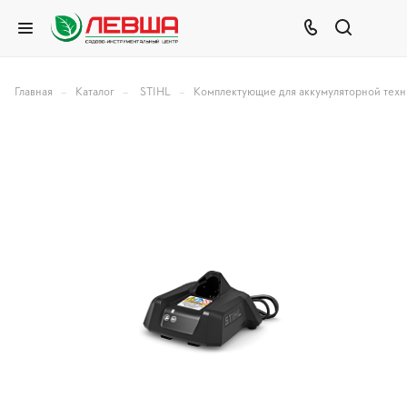
–
–
–
Главная
Каталог
STIHL
Комплектующие для аккумуляторной техн