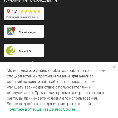
г. Рязань, ул. Грибоедова, 14
Доставка по России
Мы используем файлы cookie, разработанные нашими
специалистами и третьими лицами, для анализа
событий на нашем веб-сайте, что позволяет нам
© 2026 "ЛЕВША"
улучшать взаимодействие с пользователями и
обслуживание. Продолжая просмотр страниц нашего
Конфиденциальность
Оферта
сайта, вы принимаете условия его использования.
Более подробные сведения смотрите в нашей
Разработка и поддержка gianit.ru
Политике в отношении файлов Cookie
.