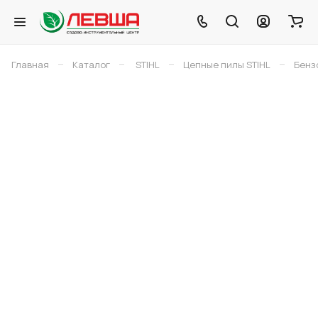
–
–
–
–
Главная
Каталог
STIHL
Цепные пилы STIHL
Бенз