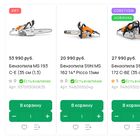
ХИТ
СОВЕТУЕМ
НОВИНКА
53 990 руб.
20 990 руб.
27 990 руб.
Бензопила MS 193
Бензопила Stihl MS
Бензопила St
C-E (35 см (1,3)
162 14* Picco 1.1мм
172 C-BE (35 
0
0
5
Есть в наличии
Есть в наличии
Есть в 
Арт.
11370113060К35
Арт.
11480113004р
Арт.
114801130
В корзину
В корзину
В корзи