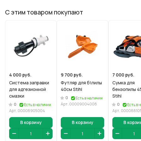
С этим товаром покупают
4 000 руб.
9 700 руб.
7 000 руб.
Система заправки
Футляр для б\пилы
Сумка для
для адгезионной
40см Stihl
бензопилы 4
смазки
Stihl
0
Есть в наличии
Арт.
00009004008
0
0
Есть в наличии
Есть в 
Арт.
00008905004
Арт.
00008810
В корзину
В корзину
В корзи