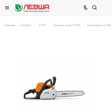
–
–
–
–
Главная
Каталог
STIHL
Цепные пилы STIHL
Бензопилы STIHL