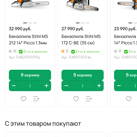
32 990 руб.
27 990 руб.
23 990 руб.
Бензопила Stihl MS
Бензопила Stihl MS
Бензопила 
212 14* Picco 1.3мм
172 C-BE (35 см)
14* Picco 1
0
5
0
Есть в наличии
Есть в наличии
Есть
Арт.
11482000139р
Арт.
11480113024р
Арт.
11480113
В корзину
В корзину
В кор
С этим товаром покупают