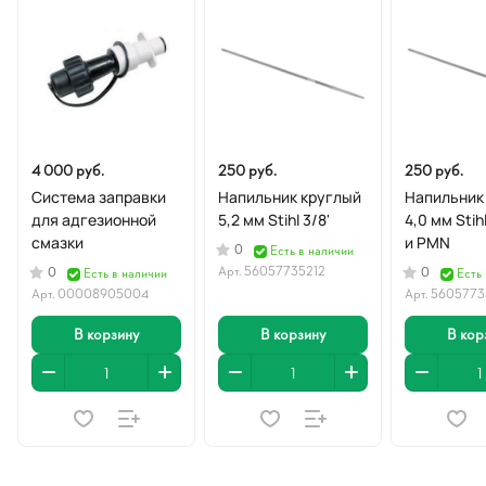
4 000 руб.
250 руб.
250 руб.
Система заправки
Напильник круглый
Напильник
для адгезионной
5,2 мм Stihl 3/8'
4,0 мм Stih
смазки
и PMN
0
Есть в наличии
Арт.
56057735212
0
0
Есть в наличии
Есть
Арт.
00008905004
Арт.
5605773
В корзину
В корзину
В кор