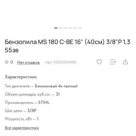
Бензопила MS 180 C-BE 16" (40см) 3/8"P 1,3
55зв
0
Нет отзывов
Арт.
11302000480
Характеристики
Тип двигателя
—
Бензиновый 4х-тактный
Объем цилиндра, куб.см.
—
31
Производитель
—
STIHL
Шаг цепи
—
3/8Р
Мощность, кВт
—
1
Все характеристики