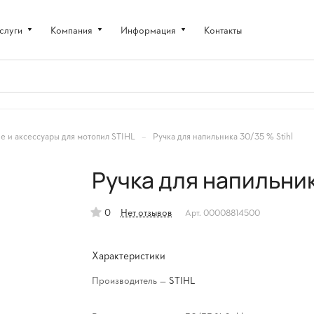
слуги
Компания
Информация
Контакты
–
 и аксессуары для мотопил STIHL
Ручка для напильника 30/35 % Stihl
Ручка для напильник
0
Нет отзывов
Арт.
00008814500
Характеристики
Производитель
—
STIHL