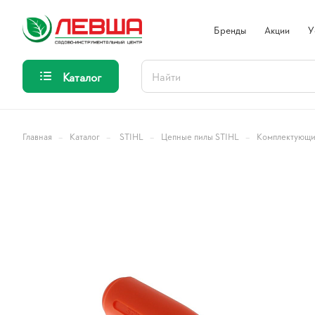
Бренды
Акции
У
Каталог
–
–
–
–
Главная
Каталог
STIHL
Цепные пилы STIHL
Комплектующие