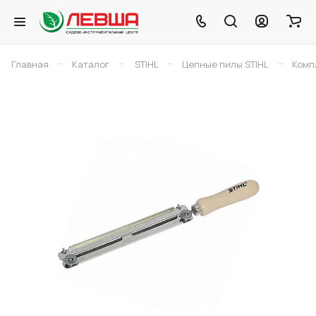
–
–
–
–
Главная
Каталог
STIHL
Цепные пилы STIHL
Комп