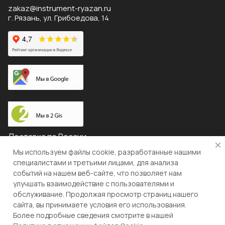
zakaz@instrument-ryazan.ru
г. Рязань, ул. Грибоедова, 14
Доставка по России
Мы используем файлы cookie, разработанные нашими
специалистами и третьими лицами, для анализа
событий на нашем веб-сайте, что позволяет нам
© 2026 "ЛЕВША"
улучшать взаимодействие с пользователями и
обслуживание. Продолжая просмотр страниц нашего
Конфиденциальность
Оферта
сайта, вы принимаете условия его использования.
Более подробные сведения смотрите в нашей
Разработка и поддержка gianit.ru