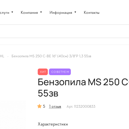
слуги
Компания
Информация
Контакты
–
IHL
Бензопила MS 250 C-BE 16" (40см) 3/8"P 1,3 55зв
ХИТ
СОВЕТУЕМ
Бензопила MS 250 C-B
55зв
5
1 отзыв
Арт.
11232000833
Характеристики