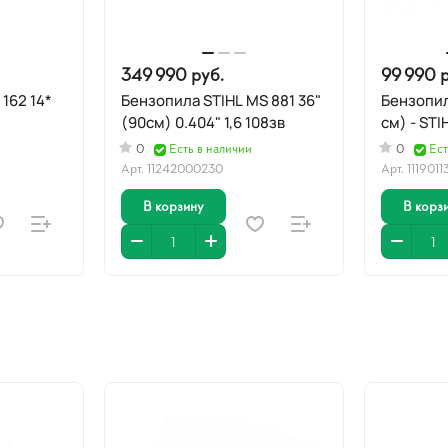
349 990 руб.
99 990 р
 162 14*
Бензопила STIHL MS 881 36"
Бензопил
(90см) 0.404" 1,6 108зв
см) - STI
0
Есть в наличии
0
Ест
Арт.
11242000230
Арт.
111901
В корзину
В корз