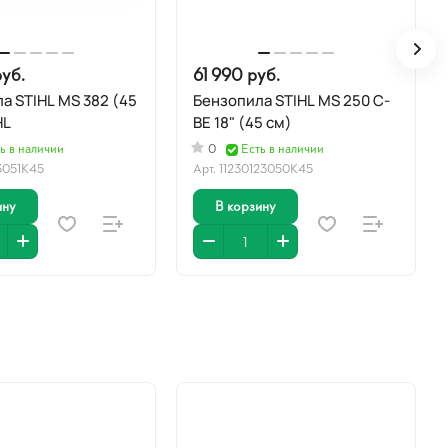
уб.
61 990 руб.
а STIHL MS 382 (45
Бензопила STIHL MS 250 C-
HL
BE 18" (45 см)
ь в наличии
0
Есть в наличии
13051К45
Арт.
11230123050К45
ину
В корзину