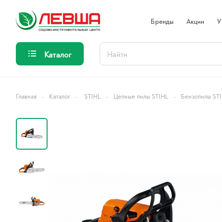
Бренды
Акции
У
Каталог
–
–
–
–
Главная
Каталог
STIHL
Цепные пилы STIHL
Бензопилы ST