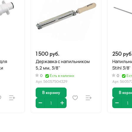
1 500 руб.
250 руб
для
Державка с напильником
Напильни
ки
5,2 мм, 3/8"
Stihl 3/8'
0
Есть в наличии
0
Ест
Арт.
56057504329
Арт.
56057
В корзину
В корз