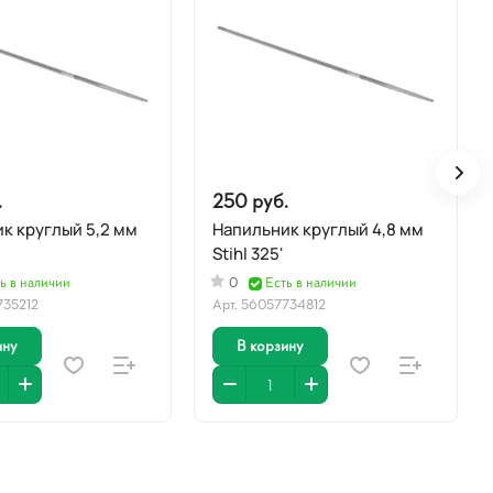
.
250 руб.
к круглый 5,2 мм
Напильник круглый 4,8 мм
Stihl 325'
ь в наличии
0
Есть в наличии
735212
Арт.
56057734812
ину
В корзину