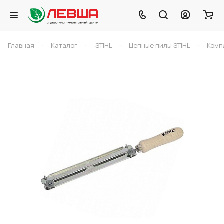
–
–
–
–
Главная
Каталог
STIHL
Цепные пилы STIHL
Комп