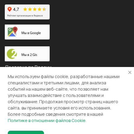
Доставка по России
Мы используем файлы cookie, разработанные нашими
специалистами и третьими лицами, для анализа
событий на нашем веб-сайте, что позволяет нам
© 2026 "ЛЕВША"
улучшать взаимодействие с пользователями и
обслуживание. Продолжая просмотр страниц нашего
Конфиденциальность
Оферта
сайта, вы принимаете условия его использования.
Более подробные сведения смотрите в нашей
Разработка и поддержка gianit.ru
Политике в отношении файлов Cookie
.