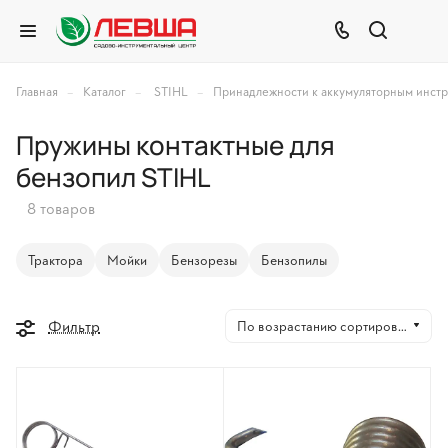
–
–
–
Главная
Каталог
STIHL
Принадлежности к аккумуляторным инст
Пружины контактные для
бензопил STIHL
8 товаров
Трактора
Мойки
Бензорезы
Бензопилы
Фильтр
По возрастанию сортировки