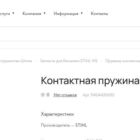
слуги
Компания
Информация
Контакты
–
–
струментам Штиль
Запчасти для бензопил STIHL MS
Пружины контактны
Контактная пружина
0
Нет отзывов
Арт.
11404421600
Характеристики
Производитель
—
STIHL