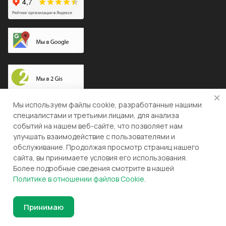
Доставка по России
Мы используем файлы cookie, разработанные нашими
специалистами и третьими лицами, для анализа
событий на нашем веб-сайте, что позволяет нам
улучшать взаимодействие с пользователями и
© 2026 "ЛЕВША"
обслуживание. Продолжая просмотр страниц нашего
сайта, вы принимаете условия его использования.
Конфиденциальность
Оферта
Более подробные сведения смотрите в нашей
Политике в отношении файлов Cookie
.
Разработка и поддержка gianit.ru
Принимаю
Главная
Каталог
Корзина
Избранные
Кабинет
Сравнение