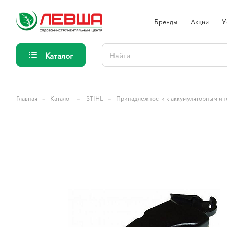
Бренды
Акции
У
Каталог
–
–
–
Главная
Каталог
STIHL
Принадлежности к аккумуляторным ин