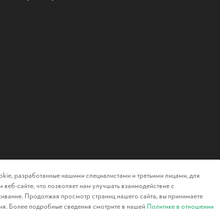
kie, разработанные нашими специалистами и третьими лицами, для
 веб-сайте, что позволяет нам улучшать взаимодействие с
ивание. Продолжая просмотр страниц нашего сайта, вы принимаете
ия. Более подробные сведения смотрите в нашей
Политике в отношении
Конфиденциа