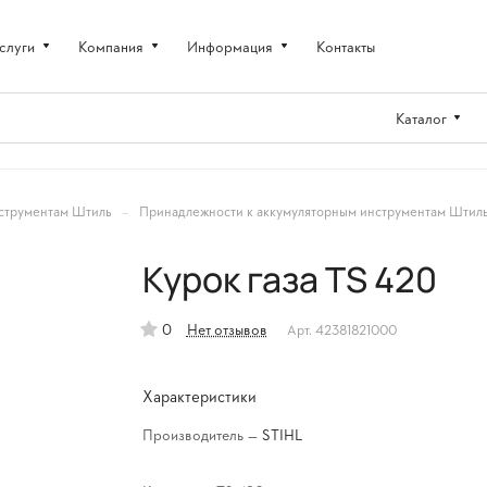
слуги
Компания
Информация
Контакты
Каталог
–
струментам Штиль
Принадлежности к аккумуляторным инструментам Штил
Курок газа TS 420
0
Нет отзывов
Арт.
42381821000
Характеристики
Производитель
—
STIHL