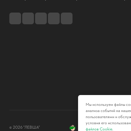
Мы используем файлы coo
анализа событий на нашем
пользователями и обслуж
условия его использован
© 2026 "ЛЕВША"
файлов Cookie
.