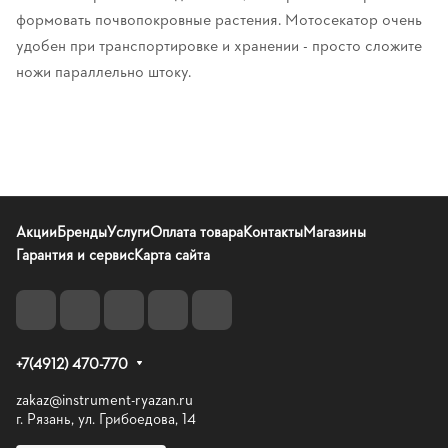
формовать почвопокровные растения. Мотосекатор очень
удобен при транспортировке и хранении - просто сложите
ножи параллельно штоку.
Акции
Бренды
Услуги
Оплата товара
Контакты
Магазины
Гарантия и сервис
Карта сайта
+7(4912) 470-770
zakaz@instrument-ryazan.ru
г. Рязань, ул. Грибоедова, 14