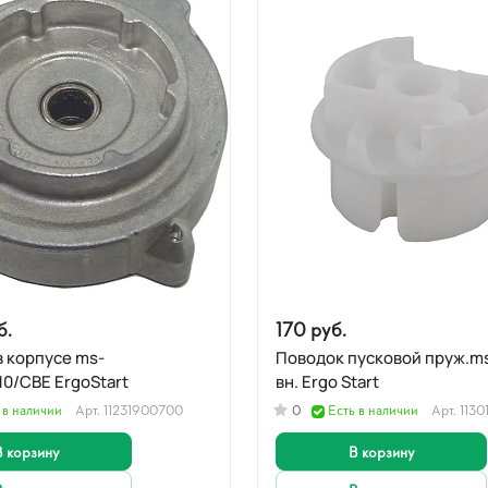
б.
170 руб.
корпусе ms-
Поводок пусковой пруж.m
250,230,210/CBE ErgoStart
вн. Ergo Start
 в наличии
Арт.
11231900700
0
Есть в наличии
Арт.
113
В корзину
В корзину