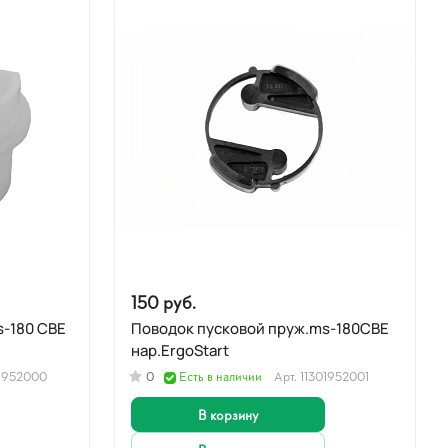
150 руб.
s-180 CBE
Поводок пусковой пруж.ms-180CBE
нар.ErgoStart
01952000
0
Есть в наличии
Арт.
11301952001
В корзину