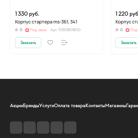
1 330 руб.
1 220 руб
Корпус стартера ms-361, 341
0
Под заказ
Арт.
11350801800
0
Под 
Заказать
Заказать
Акции
Бренды
Услуги
Оплата товара
Контакты
Магазины
Гаран