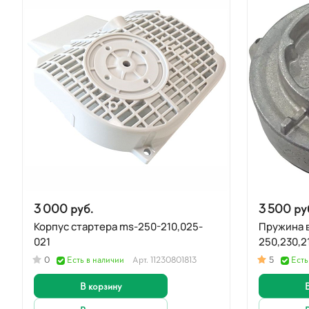
3 000 руб.
3 500 ру
Корпус стартера ms-250-210,025-
Пружина в 
021
0
Есть в наличии
Арт.
11230801813
5
Есть
В корзину