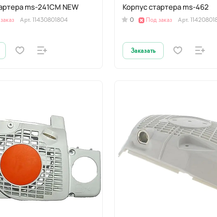
тартера ms-241CM NEW
Корпус стартера ms-462
заказ
Арт.
11430801804
0
Под заказ
Арт.
11420801
Заказать