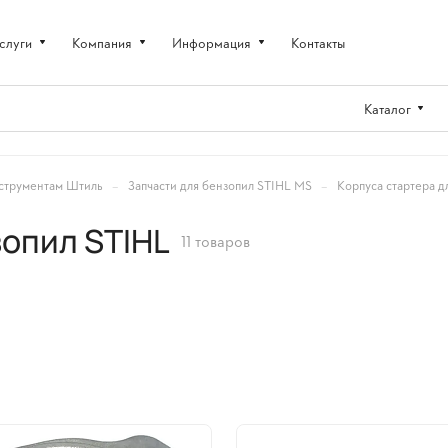
слуги
Компания
Информация
Контакты
Каталог
–
–
струментам Штиль
Запчасти для бензопил STIHL MS
Корпуса стартера д
зопил STIHL
11 товаров