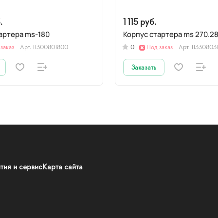
.
1 115 руб.
Корпус стартера ms-180
Корпус стартера ms 270.2
заказ
Арт.
11300801800
0
Под заказ
Арт.
11330803
Заказать
тия и сервис
Карта сайта