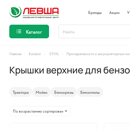
Бренды
Акции
У
Каталог
–
–
–
Главная
Каталог
STIHL
Принадлежности к аккумуляторным ин
Крышки верхние для бензо
Трактора
Мойки
Бензорезы
Бензопилы
По возрастанию сортировки