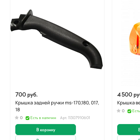
700 руб.
4 500 ру
Крышка задней ручки ms-170,180, 017,
Крышка в
18
0
Есть
0
Есть в наличии
Арт.
11307910601
В корзину