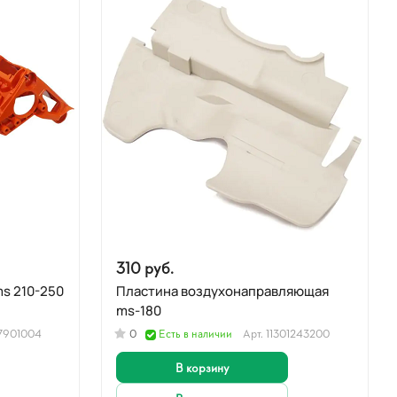
310 руб.
ms 210-250
Пластина воздухонаправляющая
ms-180
37901004
0
Есть в наличии
Арт.
11301243200
В корзину