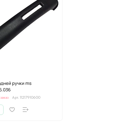
адней ручки ms
6.036
заказ
Арт.
11217910600