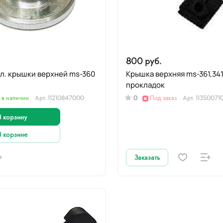
800 руб.
 крышки верхней ms-360
Крышка верхняя ms-361,341 Набор
прокладок
 в наличии
Арт.
11210847000
0
Под заказ
Арт.
11350071
В корзину
В корзине
Заказать