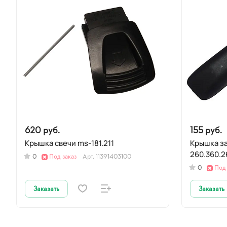
620 руб.
155 руб.
Крышка свечи ms-181.211
Крышка з
260.360.2
0
Под заказ
Арт.
11391403100
0
Под 
Заказать
Заказать