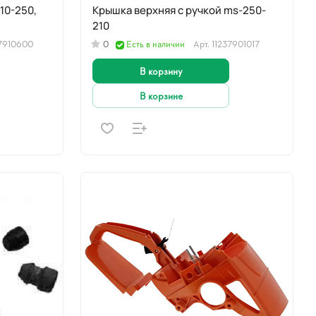
Крышка верхняя с ручкой ms-250-
210
37910600
0
Есть в наличии
Арт.
11237901017
В корзину
В корзине