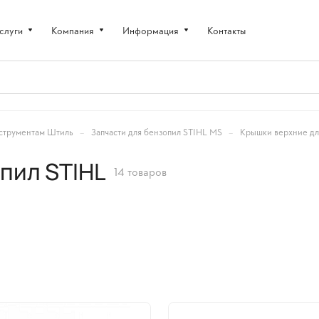
слуги
Компания
Информация
Контакты
–
–
струментам Штиль
Запчасти для бензопил STIHL MS
Крышки верхние дл
пил STIHL
14 товаров