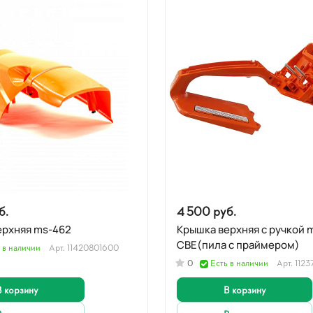
б.
4 500 руб.
ерхняя ms-462
Крышка верхняя с ручкой 
CBE(пила с праймером)
 в наличии
Арт.
11420801600
0
Есть в наличии
Арт.
112
В корзину
В корзину