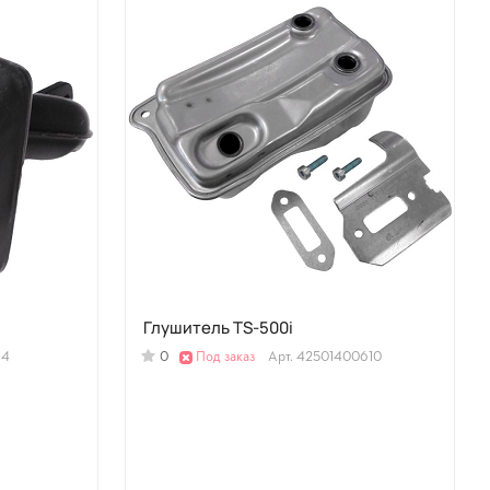
Глушитель TS-500i
14
0
Под заказ
Арт.
42501400610