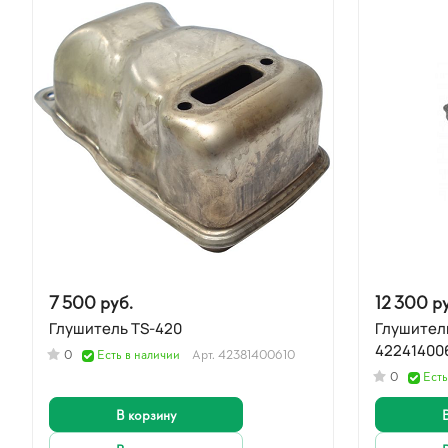
7 500 руб.
12 300 р
Глушитель TS-420
Глушитель
422414006
0
Есть в наличии
Арт.
42381400610
0
Есть
В корзину