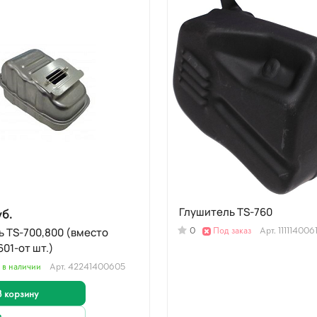
уб.
Глушитель TS-760
0
Под заказ
Арт.
111114006
 TS-700,800 (вместо
01-от шт.)
 в наличии
Арт.
42241400605
В корзину