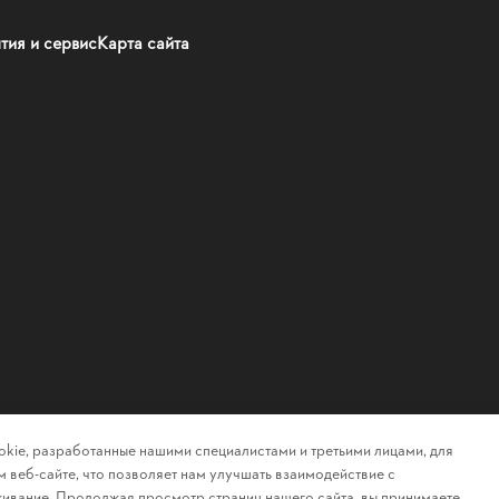
тия и сервис
Карта сайта
kie, разработанные нашими специалистами и третьими лицами, для
 веб-сайте, что позволяет нам улучшать взаимодействие с
ивание. Продолжая просмотр страниц нашего сайта, вы принимаете