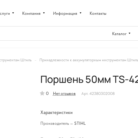
слуги
Компания
Информация
Контакты
Каталог
–
струментам Штиль
Принадлежности к аккумуляторным инструментам Штил
Поршень 50мм TS-4
0
Нет отзывов
Арт.
42380302008
Характеристики
Производитель
—
STIHL