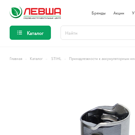
Бренды
Акции
У
Каталог
–
–
–
Главная
Каталог
STIHL
Принадлежности к аккумуляторным ин