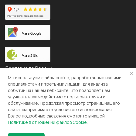
Доставка по России
Мы используем файлы cookie, разработанные нашими
специалистами и третьими лицами, для анализа
событий на нашем веб-сайте, что позволяет нам
© 2026 "ЛЕВША"
улучшать взаимодействие с пользователями и
обслуживание. Продолжая просмотр страниц нашего
Конфиденциальность
Оферта
сайта, вы принимаете условия его использования.
Более подробные сведения смотрите в нашей
Разработка и поддержка gianit.ru
Политике в отношении файлов Cookie
.