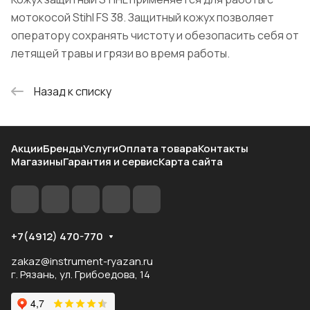
мотокосой Stihl FS 38. Защитный кожух позволяет
оператору сохранять чистоту и обезопасить себя от
летящей травы и грязи во время работы.
Назад к списку
Акции
Бренды
Услуги
Оплата товара
Контакты
Магазины
Гарантия и сервис
Карта сайта
+7(4912) 470-770
zakaz@instrument-ryazan.ru
г. Рязань, ул. Грибоедова, 14