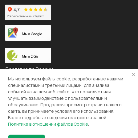
Доставка по России
Мы используем файлы cookie, разработанные нашими
специалистами и третьими лицами, для анализа
событий на нашем веб-сайте, что позволяет нам
© 2026 "ЛЕВША"
улучшать взаимодействие с пользователями и
обслуживание. Продолжая просмотр страниц нашего
Конфиденциальность
Оферта
сайта, вы принимаете условия его использования.
Более подробные сведения смотрите в нашей
Разработка и поддержка gianit.ru
Политике в отношении файлов Cookie
.