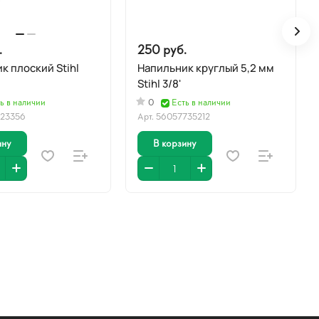
.
250 руб.
к плоский Stihl
Напильник круглый 5,2 мм
Stihl 3/8'
ь в наличии
0
Есть в наличии
523356
Арт.
56057735212
ину
В корзину