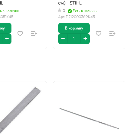
HL
см) - STIHL
ь в наличии
0
Есть в наличии
13051К45
Арт.
11212000369К45
ину
В корзину