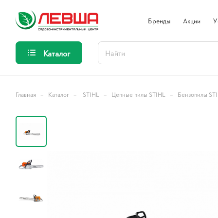
Бренды
Акции
У
Каталог
–
–
–
–
Главная
Каталог
STIHL
Цепные пилы STIHL
Бензопилы ST