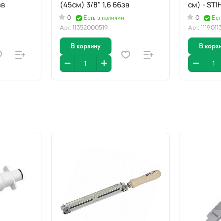
зв
(45см) 3/8" 1,6 66зв
см) - STI
0
Есть в наличии
0
Ест
Арт.
11352000519
Арт.
111901
В корзину
В корз