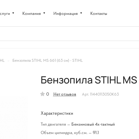
слуги
Компания
Информация
Контакты
–
IHL
Бензопила STIHL MS 661 (63 см) - STIHL
Бензопила STIHL MS 6
0
Нет отзывов
Арт.
11440113050К63
Характеристики
Тип двигателя
—
Бензиновый 4х-тактный
Объем цилиндра, куб.см.
—
91.1