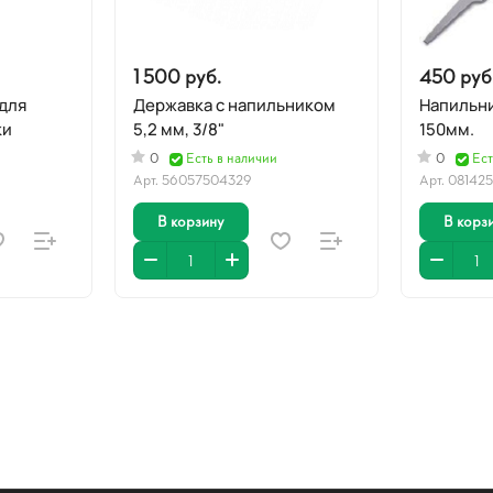
1 500 руб.
450 руб
для
Державка с напильником
Напильни
ки
5,2 мм, 3/8"
150мм.
0
Есть в наличии
0
Ест
Арт.
56057504329
Арт.
08142
В корзину
В корз