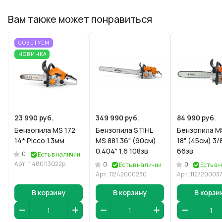
Вам также может понравиться
СОВЕТУЕМ
НОВИНКА
23 990 руб.
349 990 руб.
84 990 руб.
Бензопила MS 172
Бензопила STIHL
Бензопила M
14* Picco 1.3мм
MS 881 36" (90см)
18" (45см) 3/8
0.404" 1,6 108зв
66зв
0
Есть в наличии
Арт.
11480113022р
0
0
Есть в наличии
Есть в 
Арт.
11242000230
Арт.
112720003
В корзину
В корзину
В корзи