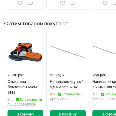
С этим товаром покупают
7 000 руб.
250 руб.
250 руб.
Сумка для
Напильник круглый
Напильник к
бензопилы 45см
5,5 мм Stihl 404'
5,2 мм Stihl 3/
Stihl
5
0
Есть в наличии
Есть в 
Арт.
56057735512
Арт.
560577352
0
Есть в наличии
Арт.
00008810508
В корзину
В корзину
В корзи