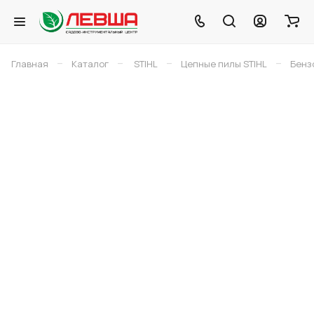
–
–
–
–
Главная
Каталог
STIHL
Цепные пилы STIHL
Бенз