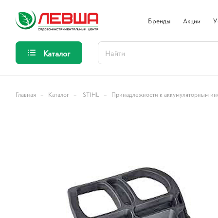
Бренды
Акции
У
Каталог
–
–
–
Главная
Каталог
STIHL
Принадлежности к аккумуляторным ин