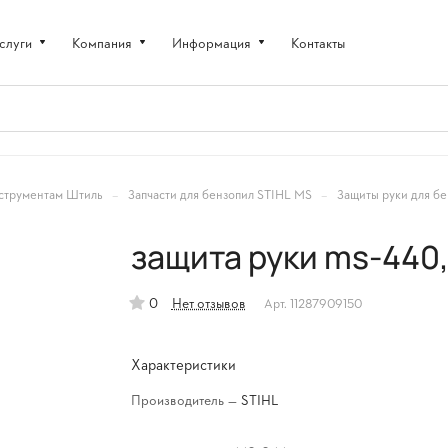
слуги
Компания
Информация
Контакты
–
–
струментам Штиль
Запчасти для бензопил STIHL MS
Защиты руки для бе
защита руки ms-440,
0
Нет отзывов
Арт.
11287909150
Характеристики
Производитель
—
STIHL