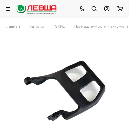
–
–
–
Главная
Каталог
STIHL
Принадлежности к аккумуля