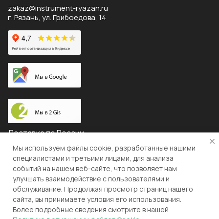
zakaz@instrument-ryazan.ru
г. Рязань, ул. Грибоедова, 14
Доставка по России
Мы используем файлы cookie, разработанные нашими
специалистами и третьими лицами, для анализа
событий на нашем веб-сайте, что позволяет нам
© 2026 "ЛЕВША"
улучшать взаимодействие с пользователями и
обслуживание. Продолжая просмотр страниц нашего
Конфиденциальность
Оферта
сайта, вы принимаете условия его использования.
Более подробные сведения смотрите в нашей
Разработка и поддержка gianit.ru