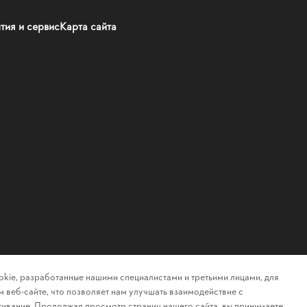
тия и сервис
Карта сайта
kie, разработанные нашими специалистами и третьими лицами, для
 веб-сайте, что позволяет нам улучшать взаимодействие с
ивание. Продолжая просмотр страниц нашего сайта, вы принимаете