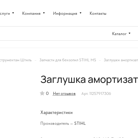
слуги
Компания
Информация
Контакты
Каталог
–
–
струментам Штиль
Запчасти для бензопил STIHL MS
Заглушки амортизат
Заглушка амортизат
0
Нет отзывов
Арт.
11257917306
Характеристики
Производитель
—
STIHL