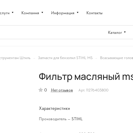
слуги
Компания
Информация
Контакты
Каталог
–
–
струментам Штиль
Запчасти для бензопил STIHL MS
Всасывающие голов
Фильтр масляный ms
0
Нет отзывов
Арт.
11276403800
Характеристики
Производитель
—
STIHL