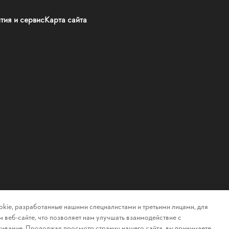
тия и сервис
Карта сайта
kie, разработанные нашими специалистами и третьими лицами, для
 веб-сайте, что позволяет нам улучшать взаимодействие с
ивание. Продолжая просмотр страниц нашего сайта, вы принимаете