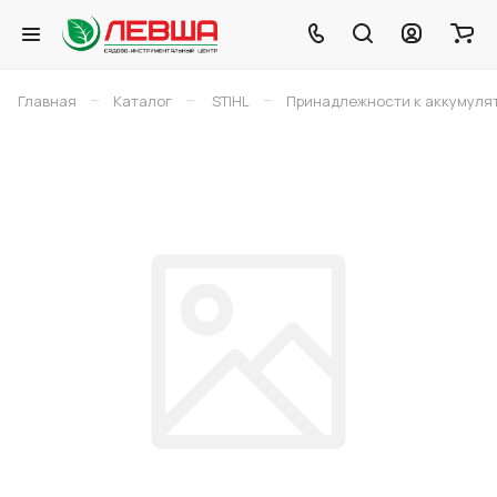
–
–
–
Главная
Каталог
STIHL
Принадлежности к аккумуля