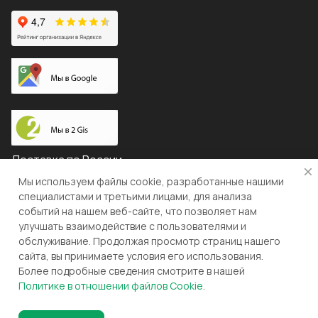
Доставка по России
Мы используем файлы cookie, разработанные нашими
специалистами и третьими лицами, для анализа
событий на нашем веб-сайте, что позволяет нам
© 2026 "ЛЕВША"
улучшать взаимодействие с пользователями и
обслуживание. Продолжая просмотр страниц нашего
Конфиденциальность
Оферта
сайта, вы принимаете условия его использования.
Более подробные сведения смотрите в нашей
Разработка и поддержка gianit.ru
Политике в отношении файлов Cookie
.