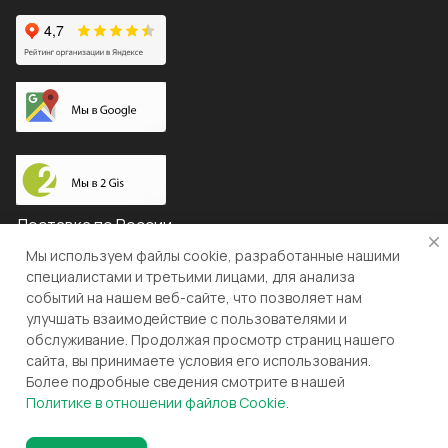
Доставка по России
Мы используем файлы cookie, разработанные нашими
специалистами и третьими лицами, для анализа
событий на нашем веб-сайте, что позволяет нам
© 2026 "ЛЕВША"
улучшать взаимодействие с пользователями и
обслуживание. Продолжая просмотр страниц нашего
Конфиденциальность
Оферта
сайта, вы принимаете условия его использования.
Более подробные сведения смотрите в нашей
Разработка и поддержка gianit.ru
Политике в отношении файлов Cookie
.