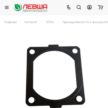
–
–
–
Главная
Каталог
STIHL
Принадлежности к аккумуля